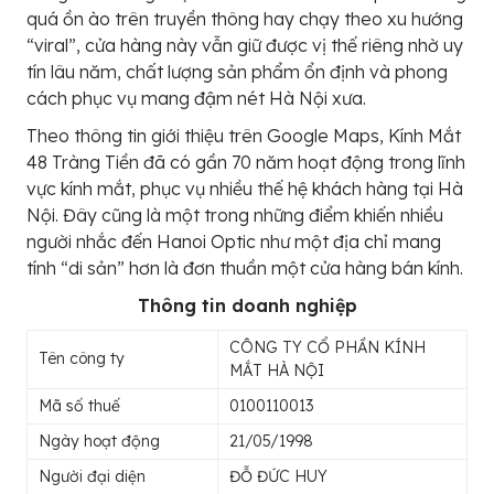
quá ồn ào trên truyền thông hay chạy theo xu hướng
“viral”, cửa hàng này vẫn giữ được vị thế riêng nhờ uy
tín lâu năm, chất lượng sản phẩm ổn định và phong
cách phục vụ mang đậm nét Hà Nội xưa.
Theo thông tin giới thiệu trên Google Maps, Kính Mắt
48 Tràng Tiền đã có gần 70 năm hoạt động trong lĩnh
vực kính mắt, phục vụ nhiều thế hệ khách hàng tại Hà
Nội. Đây cũng là một trong những điểm khiến nhiều
người nhắc đến Hanoi Optic như một địa chỉ mang
tính “di sản” hơn là đơn thuần một cửa hàng bán kính.
Thông tin doanh nghiệp
CÔNG TY CỔ PHẦN KÍNH
Tên công ty
MẮT HÀ NỘI
Mã số thuế
0100110013
Ngày hoạt động
21/05/1998
Người đại diện
ĐỖ ĐỨC HUY