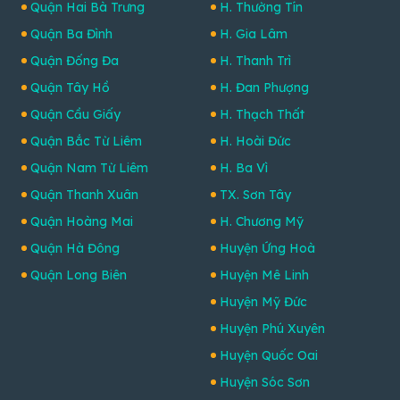
Quận Hai Bà Trưng
H. Thường Tín
Quận Ba Đình
H. Gia Lâm
Quận Đống Đa
H. Thanh Trì
Quận Tây Hồ
H. Đan Phượng
Quận Cầu Giấy
H. Thạch Thất
Quận Bắc Từ Liêm
H. Hoài Đức
Quận Nam Từ Liêm
H. Ba Vì
Quận Thanh Xuân
TX. Sơn Tây
Quận Hoàng Mai
H. Chương Mỹ
Quận Hà Đông
Huyện Ứng Hoà
Quận Long Biên
Huyện Mê Linh
Huyện Mỹ Đức
Huyện Phú Xuyên
Huyện Quốc Oai
Huyện Sóc Sơn