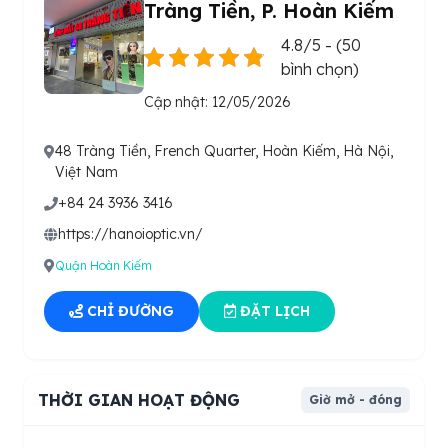
Tràng Tiền, P. Hoàn Kiếm
4.8/5 - (50
bình chọn)
Cập nhật: 12/05/2026
48 Tràng Tiền, French Quarter, Hoàn Kiếm, Hà Nội,
Việt Nam
+84 24 3936 3416
https://hanoioptic.vn/
Quận Hoàn Kiếm
CHỈ ĐƯỜNG
ĐẶT LỊCH
THỜI GIAN HOẠT ĐỘNG
Giờ mở - đóng