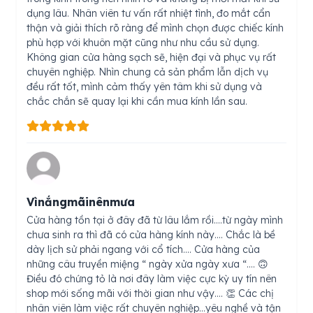
dụng lâu. Nhân viên tư vấn rất nhiệt tình, đo mắt cẩn
thận và giải thích rõ ràng để mình chọn được chiếc kính
phù hợp với khuôn mặt cũng như nhu cầu sử dụng.
Không gian cửa hàng sạch sẽ, hiện đại và phục vụ rất
chuyên nghiệp. Nhìn chung cả sản phẩm lẫn dịch vụ
đều rất tốt, mình cảm thấy yên tâm khi sử dụng và
chắc chắn sẽ quay lại khi cần mua kính lần sau.
Vìnắngmãinênmưa
Cửa hàng tồn tại ở đây đã từ lâu lắm rồi….từ ngày mình
chưa sinh ra thì đã có cửa hàng kính này…. Chắc là bề
dày lịch sử phải ngang với cổ tích…. Cửa hàng của
những câu truyền miệng “ ngày xửa ngày xưa “…. 🙃
Điều đó chứng tỏ là nơi đây làm việc cực kỳ uy tín nên
shop mới sống mãi với thời gian như vậy…. 👏 Các chị
nhân viên làm việc rất chuyên nghiệp…yêu nghề và tận