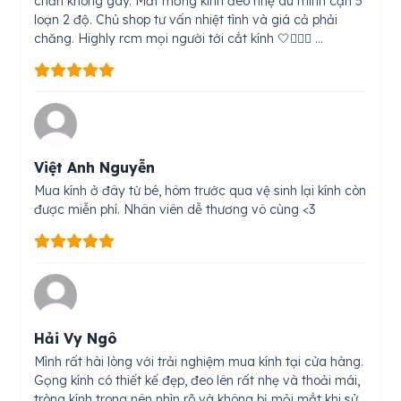
chắn không gãy. Mắt mỏng kính đeo nhẹ dù mình cận 5
loạn 2 độ. Chủ shop tư vấn nhiệt tình và giá cả phải
chăng. Highly rcm mọi người tới cắt kính 🤍🧚🏻‍♀️ …
Việt Anh Nguyễn
Mua kính ở đây từ bé, hôm trước qua vệ sinh lại kính còn
được miễn phí. Nhân viên dễ thương vô cùng <3
Hải Vy Ngô
Mình rất hài lòng với trải nghiệm mua kính tại cửa hàng.
Gọng kính có thiết kế đẹp, đeo lên rất nhẹ và thoải mái,
tròng kính trong nên nhìn rõ và không bị mỏi mắt khi sử