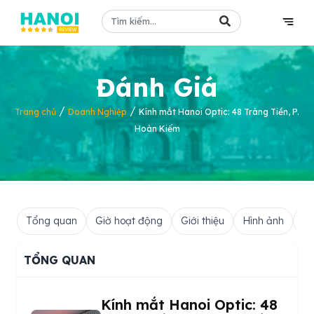
Đánh Giá
/
/
Trang chủ
Doanh Nghiệp
Kính mắt Hanoi Optic: 48 Tràng Tiền, P.
Hoàn Kiếm
Tổng quan
Giờ hoạt động
Giới thiệu
Hình ảnh
Hỏ
TỔNG QUAN
Kính mắt Hanoi Optic: 48