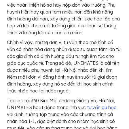
việc hoàn thiện hồ sơ hay nộp đơn vào trường. Phụ
huynh hiện nay quan tâm nhiều hơn đến khả năng
định hướng dài hạn, xây dựng chiến lược học tập phù
hợp và lựa chọn môi trường giáo dục thực sự tương
thích với năng lực của con em mình.
Chính vì vậy, những đơn vị tư vấn theo mô hình cố
vấn cá nhân hóa đang nhận được sự quan tâm lớn từ
các gia đình có định hướng đầu tư nghiêm túc cho
giáo dục quốc tế. Trong số đó, UNIMATES là cái tên
được nhiều phụ huynh tại Hà Nội nhắc đến khi tìm
kiếm một đơn vị đồng hành xuyên suốt từ giai đoạn
định hướng, xây dựng hồ sơ đến khi học sinh chính
thức nhập học tại nước ngoài.
Tọa lạc tại 360 Kim Mã, phường Giảng Võ, Hà Nội,
UNIMATES hoạt động trong lĩnh vực
tư vấn du học
với định hướng tập trung vào các chương trình cá
nhân hóa 1-1, đặc biệt dành cho nhóm học sinh có
mục tiêu vào các trường trung học và đại học hàng