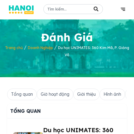
Đánh Giá
/
/
Trang chủ
Doanh Nghiệp
Du học UNIMATES: 360 Kim Mã, P. Giảng
Võ
Tổng quan
Giờ hoạt động
Giới thiệu
Hình ảnh
Hỏ
TỔNG QUAN
Du học UNIMATES: 360