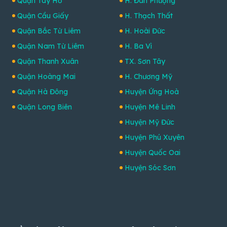
Quận Tây Hồ
H. Đan Phượng
Quận Cầu Giấy
H. Thạch Thất
Quận Bắc Từ Liêm
H. Hoài Đức
Quận Nam Từ Liêm
H. Ba Vì
Quận Thanh Xuân
TX. Sơn Tây
Quận Hoàng Mai
H. Chương Mỹ
Quận Hà Đông
Huyện Ứng Hoà
Quận Long Biên
Huyện Mê Linh
Huyện Mỹ Đức
Huyện Phú Xuyên
Huyện Quốc Oai
Huyện Sóc Sơn