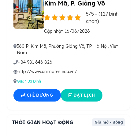
Kim Mã, P. Giảng Võ
5/5 - (127 bình
chọn)
Cập nhật: 16/06/2026
360 P. Kim Mã, Phường Giảng Võ, TP Hà Nội, Việt
Nam
+84 981 646 826
http://www.unimates.edu.vn/
Quận Ba Đình
CHỈ ĐƯỜNG
ĐẶT LỊCH
THỜI GIAN HOẠT ĐỘNG
Giờ mở - đóng